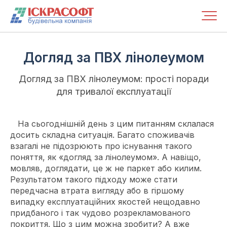
Догляд за ПВХ лінолеумом
Догляд за ПВХ лінолеумом: прості поради
для тривалої експлуатації
На сьогоднішній день з цим питанням склалася
досить складна ситуація. Багато споживачів
взагалі не підозрюють про існування такого
поняття, як «догляд за лінолеумом». А навіщо,
мовляв, доглядати, це ж не паркет або килим.
Результатом такого підходу може стати
передчасна втрата вигляду або в гіршому
випадку експлуатаційних якостей нещодавно
придбаного і так чудово розрекламованого
покриття. Що з цим можна зробити? А вже