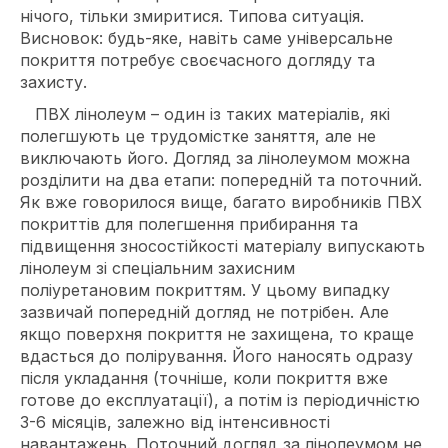
нічого, тільки змиритися. Типова ситуація.
Висновок: будь-яке, навіть саме універсальне
покриття потребує своєчасного догляду та
захисту.
ПВХ лінолеум – один із таких матеріалів, які
полегшують це трудомістке заняття, але не
виключають його. Догляд за лінолеумом можна
розділити на два етапи: попередній та поточний.
Як вже говорилося вище, багато виробників ПВХ
покриттів для полегшення прибирання та
підвищення зносостійкості матеріалу випускають
лінолеум зі спеціальним захисним
поліуретановим покриттям. У цьому випадку
зазвичай попередній догляд не потрібен. Але
якщо поверхня покриття не захищена, то краще
вдасться до полірування. Його наносять одразу
після укладання (точніше, коли покриття вже
готове до експлуатації), а потім із періодичністю
3-6 місяців, залежно від інтенсивності
навантажень. Поточний догляд за лінолеумом не