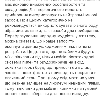
має яскраво виражених особливостей та
складнощів. Для періодичного вологого
прибирання використовують нейтральні миючі
засоби. При цьому категорично не
рекомендується використовувати різного роду
абразиви: як щітки, так і засоби для прибирання.
Перефразувавши народну мудрість у життєву,
можна сказати, що краще запобігти
експлуатаційним ушкодженням, ніж потім їх
розгрібати. Це до того, що не зайвими будуть
м’які підкладки під ніжки меблів, багатоходові
системи пиле- та брудозбирачів на вході,
оскільки пісок і бруд, що приносять з вулиці,
частіше інших факторів призводять покриття в
плачевний стан. При цьому слід мати на увазі,
що резина залишає на лінолеумі невидимі плями,
тому підкладки для меблів і килимки на гумовій
основі краще зберегти для іншого випадку.